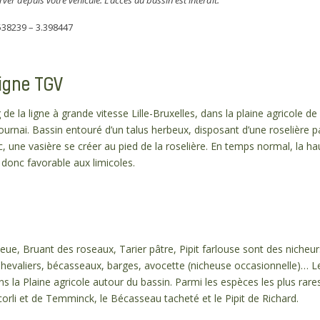
er depuis votre véhicule. L’accès au bassin est interdit.
538239 – 3.398447
ligne TGV
 de la ligne à grande vitesse Lille-Bruxelles, dans la plaine agricole de
ournai. Bassin entouré d’un talus herbeux, disposant d’une roselière
, une vasière se créer au pied de la roselière. En temps normal, la ha
e donc favorable aux limicoles.
e, Bruant des roseaux, Tarier pâtre, Pipit farlouse sont des nicheurs 
: Chevaliers, bécasseaux, barges, avocette (nicheuse occasionnelle)… 
 la Plaine agricole autour du bassin. Parmi les espèces les plus rare
orli et de Temminck, le Bécasseau tacheté et le Pipit de Richard.