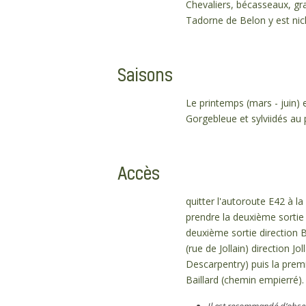
Chevaliers, bécasseaux, gr
Tadorne de Belon y est nic
Saisons
Le printemps (mars - juin)
Gorgebleue et sylviidés au 
Accès
quitter l'autoroute E42 à l
prendre la deuxième sortie 
deuxième sortie direction 
(rue de Jollain) direction J
Descarpentry) puis la premi
Baillard (chemin empierré).