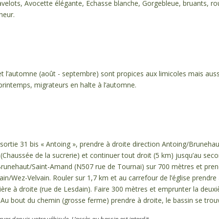
avelots, Avocette élégante, Echasse blanche, Gorgebleue, bruants, ro
heur.
 et l’automne (août - septembre) sont propices aux limicoles mais aus
printemps, migrateurs en halte à l’automne.
a sortie 31 bis « Antoing », prendre à droite direction Antoing/Bruneha
(Chaussée de la sucrerie) et continuer tout droit (5 km) jusqu’au seco
Brunehaut/Saint-Amand (N507 rue de Tournai) sur 700 mètres et prend
ollain/Wez-Velvain. Rouler sur 1,7 km et au carrefour de l’église prendr
ère à droite (rue de Lesdain). Faire 300 mètres et emprunter la deuxi
 Au bout du chemin (grosse ferme) prendre à droite, le bassin se trouv