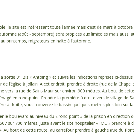
le, le site est intéressant toute l’année mais c’est de mars à octobre qu’
 l’automne (août - septembre) sont propices aux limicoles mais aussi 
 au printemps, migrateurs en halte à l’automne.
la sortie 31 Bis « Antoing » et suivre les indications reprises ci-dessu
r de l’église à Jollain. A cet endroit, prendre à droite (rue de la Chapel
he vers la rue de Saint-Maur sur environ 900 mètres. Au bout de cette
énagé en rond-point. Prendre la première à droite vers le village de S
re à droite, vous trouverez le bassin quelques mètres plus loin sur l
er le boulevard au niveau du « rond-point » de la prison en direction
 N507 sur 700 mètres. Juste avant le site hospitalier « IMC » prendre à 
 ». Au bout de cette route, au carrefour prendre à gauche (rue du Pon