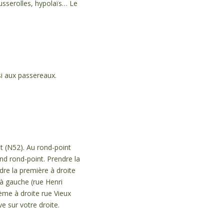
usserolles, hypolaïs… Le
si aux passereaux.
ut (N52). Au rond-point
nd rond-point. Prendre la
re la première à droite
e à gauche (rue Henri
ème à droite rue Vieux
e sur votre droite.