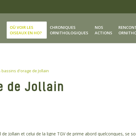
OÙ VOIR LES
CHRONIQUES
NOS
RENCON
OISEAUX EN HO?
ORNITHOLOGIQUES
ACTIONS
ORNITH
 bassins d'orage de Jollain
e de Jollain
l de Jollain et celui de la ligne TGV de prime abord quelconques, se so