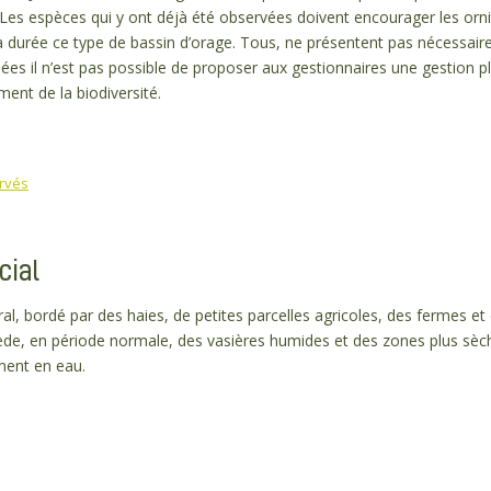
. Les espèces qui y ont déjà été observées doivent encourager les orn
la durée ce type de bassin d’orage. Tous, ne présentent pas nécessair
es il n’est pas possible de proposer aux gestionnaires une gestion p
ent de la biodiversité.
rvés
cial
ral, bordé par des haies, de petites parcelles agricoles, des fermes e
sède, en période normale, des vasières humides et des zones plus sèc
ment en eau.