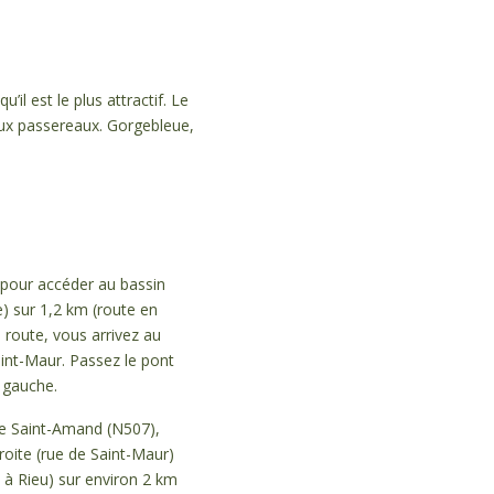
il est le plus attractif. Le
aux passereaux. Gorgebleue,
s pour accéder au bassin
le) sur 1,2 km (route en
 route, vous arrivez au
aint-Maur. Passez le pont
a gauche.
 de Saint-Amand (N507),
droite (rue de Saint-Maur)
t à Rieu) sur environ 2 km