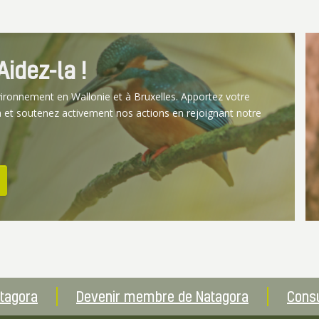
idez-la !
vironnement en Wallonie et à Bruxelles. Apportez votre
 et soutenez activement nos actions en rejoignant notre
atagora
Devenir membre de Natagora
Consu